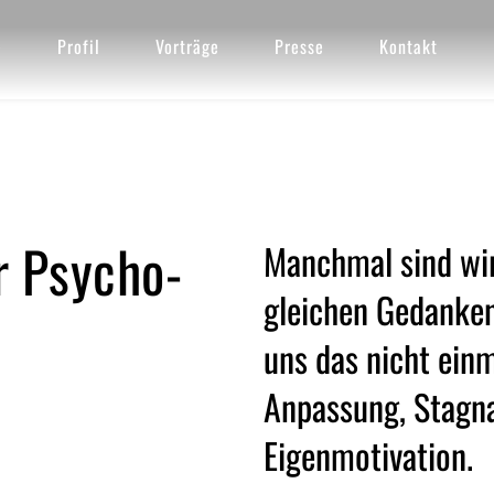
e
Profil
Vorträge
Presse
Kontakt
r Psycho-
Manchmal sind wir
gleichen Gedanken
uns das nicht einm
Anpassung, Stagnat
Eigenmotivation. 