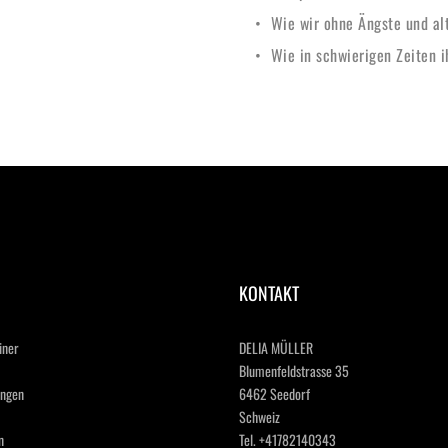
Wie wir ohne Ängste und a
Wie in schwierigen Zeiten 
KONTAKT
ner 
DELIA MÜLLER
Blumenfeldstrasse 35
ngen 
6462 Seedorf
Schweiz  
 
Tel. +41782140343